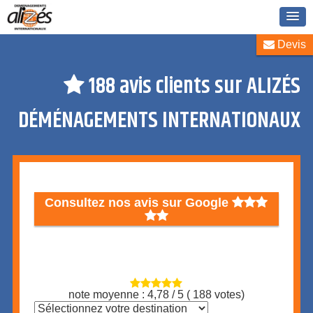
Cookies management panel
Devis
188 avis clients sur
ALIZÉS
DÉMÉNAGEMENTS INTERNATIONAUX
Consultez nos avis sur Google
note moyenne :
4,78
/
5
(
188
votes)