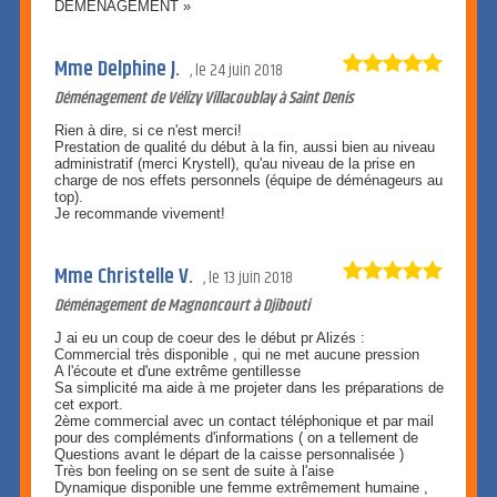
DÉMÉNAGEMENT »
Mme Delphine J.
le
24 juin 2018
Déménagement de Vélizy Villacoublay à Saint Denis
Rien à dire, si ce n'est merci!
Prestation de qualité du début à la fin, aussi bien au niveau
administratif (merci Krystell), qu'au niveau de la prise en
charge de nos effets personnels (équipe de déménageurs au
top).
Je recommande vivement!
Mme Christelle V.
le
13 juin 2018
Déménagement de Magnoncourt à Djibouti
J ai eu un coup de coeur des le début pr Alizés :
Commercial très disponible , qui ne met aucune pression
A l'écoute et d'une extrême gentillesse
Sa simplicité ma aide à me projeter dans les préparations de
cet export.
2ème commercial avec un contact téléphonique et par mail
pour des compléments d'informations ( on a tellement de
Questions avant le départ de la caisse personnalisée )
Très bon feeling on se sent de suite à l'aise
Dynamique disponible une femme extrêmement humaine ,