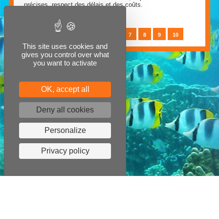
précises, respect des délais et des coûts.
1
2
3
4
5
6
7
8
9
10
This site uses cookies and
gives you control over what
you want to activate
OK, accept all
Deny all cookies
Personalize
Privacy policy
ALIZÉS DÉMÉNAGEMENTS INTERNATIONAUX